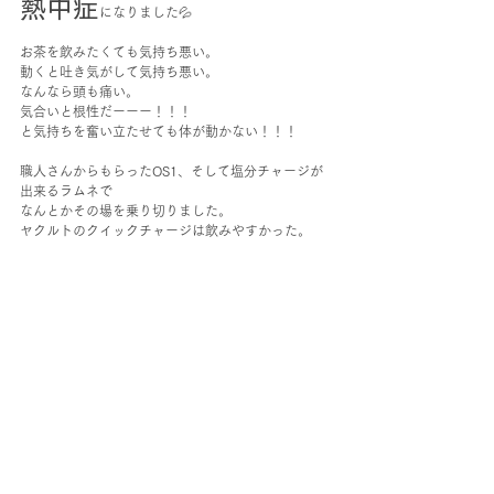
熱中症
になりました💦
お茶を飲みたくても気持ち悪い。
動くと吐き気がして気持ち悪い。
なんなら頭も痛い。
気合いと根性だーーー！！！
と気持ちを奮い立たせても体が動かない！！！
職人さんからもらったOS1、そして塩分チャージが
出来るラムネで
なんとかその場を乗り切りました。
ヤクルトのクイックチャージは飲みやすかった。