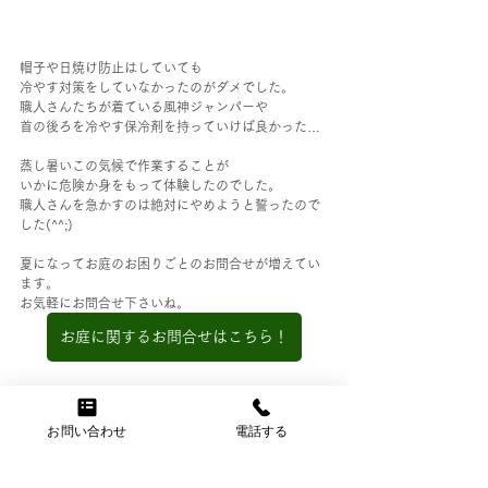
帽子や日焼け防止はしていても
冷やす対策をしていなかったのがダメでした。
職人さんたちが着ている風神ジャンパーや
首の後ろを冷やす保冷剤を持っていけば良かった…
蒸し暑いこの気候で作業することが
いかに危険か身をもって体験したのでした。
職人さんを急かすのは絶対にやめようと誓ったので
した(^^;)
夏になってお庭のお困りごとのお問合せが増えてい
ます。
お気軽にお問合せ下さいね。
お庭に関するお問合せはこちら！
お問い合わせ
電話する
ガーデンリフォーム
庭の管理