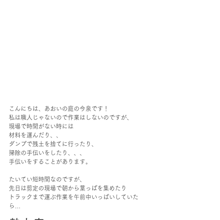
こんにちは、あおいの庭の今泉です！
私は職人じゃないので作業はしないのですが、
現場で時間がない時には
材料を運んだり、、
ダンプで残土を捨てに行ったり、
掃除の手伝いをしたり、、、
手伝いをすることがあります。
たいてい短時間なのですが、
先日は剪定の現場で朝から葉っぱを集めたり
トラックまで運ぶ作業を午前中いっぱいしていた
ら…