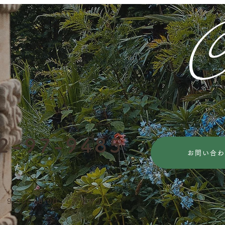
C
2
-
97-9485
お問い合わ
9:00~18:00 （不定休）