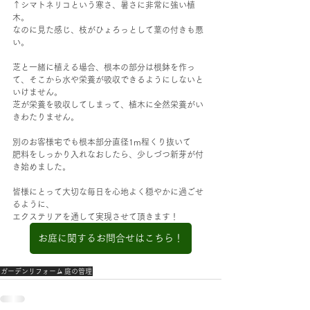
↑シマトネリコという寒さ、暑さに非常に強い植
木。
なのに見た感じ、枝がひょろっとして葉の付きも悪
い。
芝と一緒に植える場合、根本の部分は根鉢を作っ
て、そこから水や栄養が吸収できるようにしないと
いけません。
芝が栄養を吸収してしまって、植木に全然栄養がい
きわたりません。
別のお客様宅でも根本部分直径1m程くり抜いて
肥料をしっかり入れなおしたら、少しづつ新芽が付
き始めました。
皆様にとって大切な毎日を心地よく穏やかに過ごせ
るように、
エクステリアを通して実現させて頂きます！
お庭に関するお問合せはこちら！
ガーデンリフォーム
庭の管理