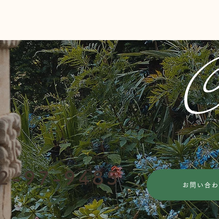
Flowa シームレスフロアをご
歳を
C
紹介！
の大
2
-
97-9485
お問い合わ