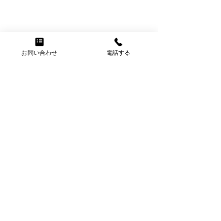
お問い合わせ
電話する
Contact
​お問い合わせ
Flowa シームレスフロアを
歳を重ねるごと
ご紹介！
ことの大切さが