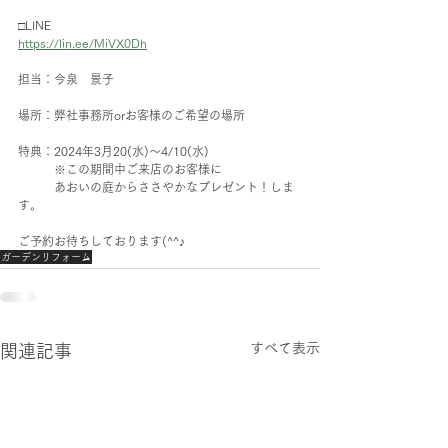
□LINE
https://lin.ee/MiVX0Dh
担当：今泉　景子
場所：弊社事務所orお客様のご希望の場所
特典：2024年3月20(水)～4/10(水)
　　　※この期間中ご来店のお客様に
　　　あおいの庭からささやかなプレゼント！しま
す。
ご予約お待ちしております(^^♪
ガーデンリフォーム
すべて表示
関連記事