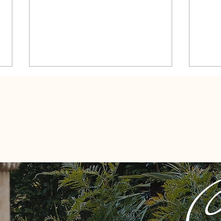
Flowa シームレスフロアをご
歳を
C
紹介！
の大