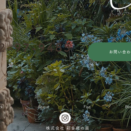
2
-
97-9485
お問い合わ
9:00~18:00 （不定休）
rk
About
Faq
Bl
株式会社 彩音癒の庭