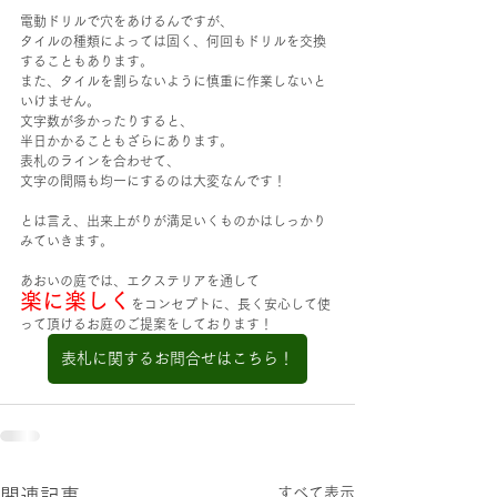
電動ドリルで穴をあけるんですが、
タイルの種類によっては固く、何回もドリルを交換
することもあります。
また、タイルを割らないように慎重に作業しないと
いけません。
文字数が多かったりすると、
半日かかることもざらにあります。
表札のラインを合わせて、
文字の間隔も均一にするのは大変なんです！
とは言え、出来上がりが満足いくものかはしっかり
みていきます。
あおいの庭では、エクステリアを通して
楽に楽しく
をコンセプトに、長く安心して使
って頂けるお庭のご提案をしております！
表札に関するお問合せはこちら！
すべて表示
関連記事