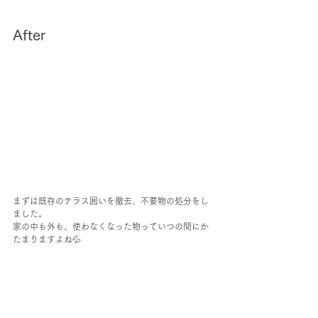
After
まずは既存のテラス囲いを撤去、不要物の処分をし
ました。
家の中も外も、使わなくなった物っていつの間にか
たまりますよね💦