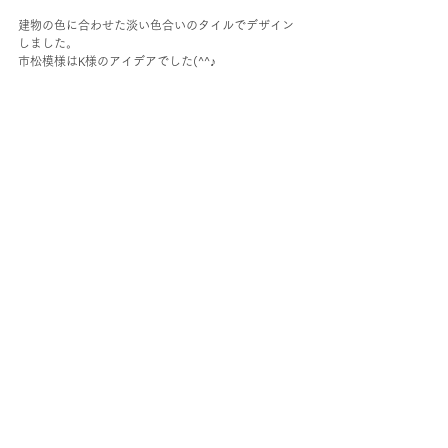
建物の色に合わせた淡い色合いのタイルでデザイン
しました。
市松模様はK様のアイデアでした(^^♪